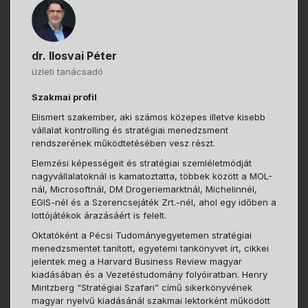
dr. Ilosvai Péter
üzleti tanácsadó
Szakmai profil
Elismert szakember, aki számos közepes illetve kisebb
vállalat kontrolling és stratégiai menedzsment
rendszerének működtetésében vesz részt.
Elemzési képességeit és stratégiai szemléletmódját
nagyvállalatoknál is kamatoztatta, többek között a MOL-
nál, Microsoftnál, DM Drogeriemarktnál, Michelinnél,
EGIS-nél és a Szerencsejáték Zrt.-nél, ahol egy időben a
lottójátékok árazásáért is felelt.
Oktatóként a Pécsi Tudományegyetemen stratégiai
menedzsmentet tanított, egyetemi tankönyvet írt, cikkei
jelentek meg a Harvard Business Review magyar
kiadásában és a Vezetéstudomány folyóiratban. Henry
Mintzberg “Stratégiai Szafari” című sikerkönyvének
magyar nyelvű kiadásánál szakmai lektorként működött