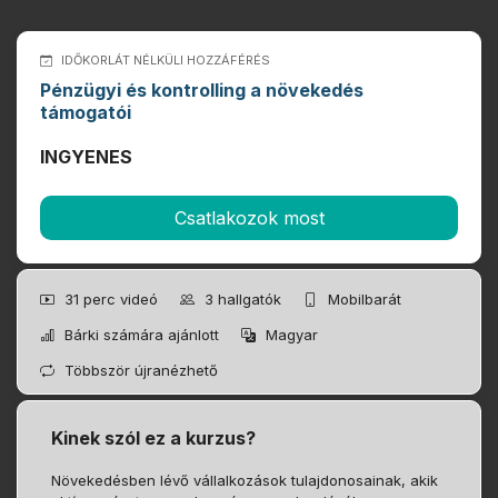
IDŐKORLÁT NÉLKÜLI HOZZÁFÉRÉS
Pénzügyi és kontrolling a növekedés
támogatói
INGYENES
Csatlakozok most
31 perc
videó
3
hallgatók
Mobilbarát
Bárki számára ajánlott
Magyar
Többször újranézhető
Kinek szól ez a kurzus?
Növekedésben lévő vállalkozások tulajdonosainak, akik