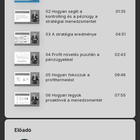
02 Hogyan segíti a
01:35
kontrolling és a péznügy a
stratégiai menedzsmentet
03 A stratégia eredménye
04:51
04 Profit növelés pusztán a
02:43
pénzügyekkel
05 Hogyan fokozzuk a
09:46
profittermelést
06 Hogyan tegyük
07:55
proaktívvá a menedzsmentet
Előadó