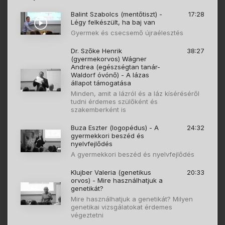
Balint Szabolcs (mentőtiszt) -
17:28
Légy felkészült, ha baj van
Gyermek és csecsemő újraélesztés
Dr. Szőke Henrik
38:27
(gyermekorvos) Wágner
Andrea (egészségtan tanár-
Waldorf óvónő) - A lázas
állapot támogatása
Minden, amit a lázról és a láz kíséréséről
tudni érdemes szülőként és
szakemberként is
Buza Eszter (logopédus) - A
24:32
gyermekkori beszéd és
nyelvfejlődés
A gyermekkori beszéd és nyelvfejlődés
Klujber Valeria (genetikus
20:33
orvos) - Mire használhatjuk a
genetikát?
Mire használhatjuk a genetikát? Milyen
genetikai vizsgálatokat érdemes
végeztetni