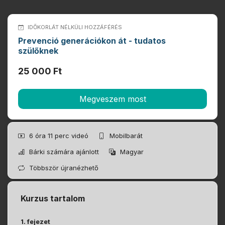
IDŐKORLÁT NÉLKÜLI HOZZÁFÉRÉS
Prevenció generációkon át ​- tudatos
szülőknek
25 000 Ft
Megveszem most
6 óra 11 perc
videó
Mobilbarát
Bárki számára ajánlott
Magyar
Többször újranézhető
Kurzus tartalom
1. fejezet