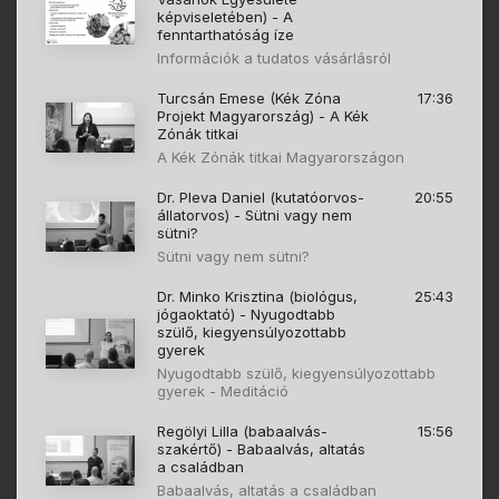
képviseletében) - A
fenntarthatóság íze
Információk a tudatos vásárlásról
Turcsán Emese (Kék Zóna
17:36
Projekt Magyarország) - A Kék
Zónák titkai
A Kék Zónák titkai Magyarországon
Dr. Pleva Daniel (kutatóorvos-
20:55
állatorvos) - Sütni vagy nem
sütni?
Sütni vagy nem sütni?
Dr. Minko Krisztina (biológus,
25:43
jógaoktató) - Nyugodtabb
szülő, kiegyensúlyozottabb
gyerek
Nyugodtabb szülő, kiegyensúlyozottabb
gyerek - Meditáció
Regölyi Lilla (babaalvás-
15:56
szakértő) - Babaalvás, altatás
a családban
Babaalvás, altatás a családban