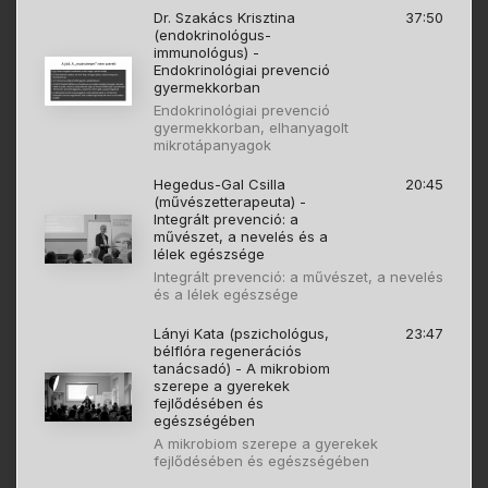
Dr. Szakács Krisztina
37:50
(endokrinológus-
immunológus) -
Endokrinológiai prevenció
gyermekkorban
Endokrinológiai prevenció
gyermekkorban, elhanyagolt
mikrotápanyagok
Hegedus-Gal Csilla
20:45
(művészetterapeuta) -
Integrált prevenció: a
művészet, a nevelés és a
lélek egészsége
Integrált prevenció: a művészet, a nevelés
és a lélek egészsége
Lányi Kata (pszichológus,
23:47
bélflóra regenerációs
tanácsadó) - A mikrobiom
szerepe a gyerekek
fejlődésében és
egészségében
A mikrobiom szerepe a gyerekek
fejlődésében és egészségében