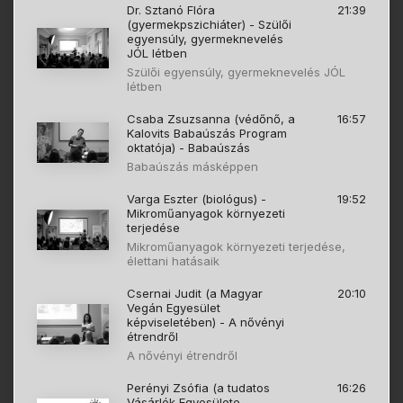
Dr. Sztanó Flóra
21:39
(gyermekpszichiáter) - Szülői
egyensúly, gyermeknevelés
JÓL létben
Szülői egyensúly, gyermeknevelés JÓL
létben
Csaba Zsuzsanna (védőnő, a
16:57
Kalovits Babaúszás Program
oktatója) - Babaúszás
Babaúszás másképpen
Varga Eszter (biológus) -
19:52
Mikroműanyagok környezeti
terjedése
Mikroműanyagok környezeti terjedése,
élettani hatásaik
Csernai Judit (a Magyar
20:10
Vegán Egyesület
képviseletében) - A nővényi
étrendről
A nővényi étrendről
Perényi Zsófia (a tudatos
16:26
Vásárlók Egyesülete