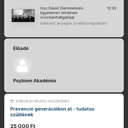
Izso David (Semmelweis
12:33
Egyetemen ötödéves
orvostanhallgatója)
Rákkeltő anyagok a hétköznapokban
Előadó
Psybiom Akadémia
IDŐKORLÁT NÉLKÜLI HOZZÁFÉRÉS
Prevenció generációkon át ​- tudatos
szülőknek
25 000 Ft