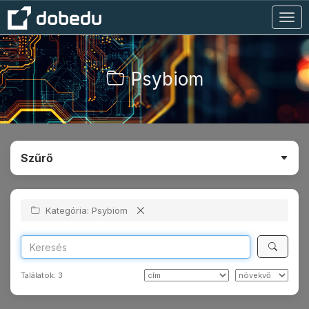
Togg
navig
Psybiom
Szűrő
Kategória: Psybiom
Találatok:
3