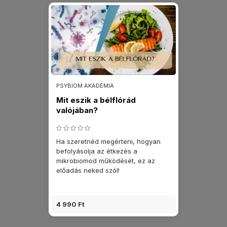
PSYBIOM AKADÉMIA
Mit eszik a bélflórád
valójában?
Ha szeretnéd megérteni, hogyan
befolyásolja az étkezés a
mikrobiomod működését, ez az
előadás neked szól!
4 990 Ft