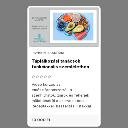
PSYBIOM AKADÉMIA
Táplálkozási tanácsok
funkcionális szemléletben
Videó kurzus az
emésztőrendszerről, a
szénhidrátok, zsírok és fehérjék
működéséről a szervezetben.
Receptekkel, beszerzési listákkal.
10 000 Ft